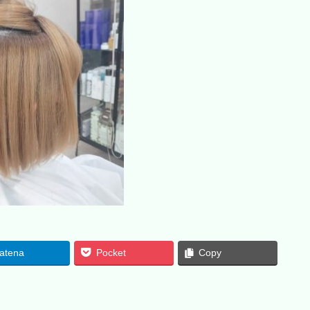
atena
Pocket
Copy