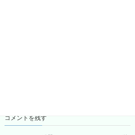
Facebook
twitter
Hatena
LINE
Pocket
Copy
コメントを残す