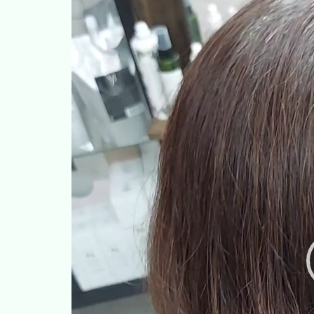
動
画
プ
レ
ー
ヤ
ー