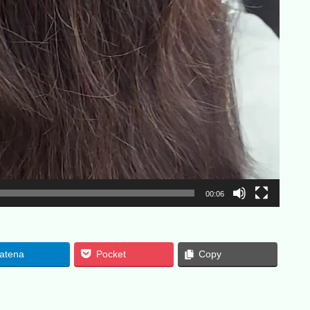
00:06
atena
Pocket
Copy