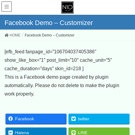
Facebook Demo – Customizer
HOME
Facebook Demo – Customizer
[efb_feed fanpage_id=”106704037405386″
show_like_box=”1″ post_limit=”10″ cache_unit=”5″
cache_duration=”days” skin_id=218 ]
This is a Facebook demo page created by plugin
automatically. Please do not delete to make the plugin
work properly.
Facebook
twitter
Hatena
LINE