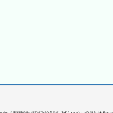
pyright © 千葉県船橋の縮毛矯正特化美容師 TADA（タダ）のHP All Rights Reserv