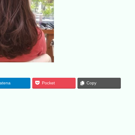
atena
Pocket
Copy